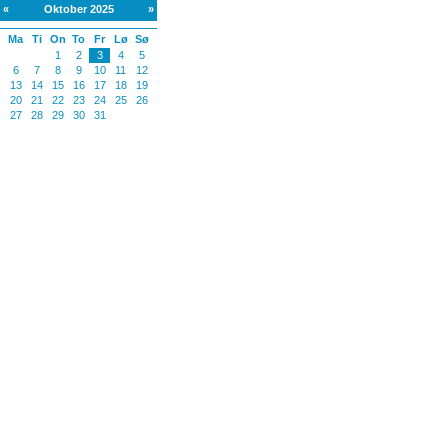
«
Oktober 2025
»
Ma
Ti
On
To
Fr
Lø
Sø
1
2
3
4
5
6
7
8
9
10
11
12
13
14
15
16
17
18
19
20
21
22
23
24
25
26
27
28
29
30
31